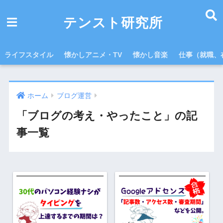
テンスト研究所
ライフスタイル
懐かしアニメ・TV
懐かし音楽
仕事（就職、
ホーム
ブログ運営
「ブログの考え・やったこと」の記
事一覧