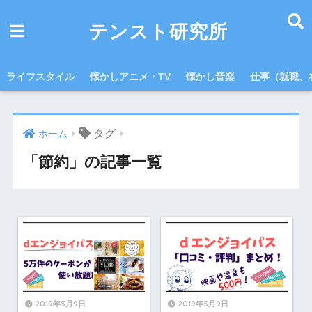
テンスト研究所
ライフスタイル
懐かしアニメ・TV
懐かし音楽
仕事（就職、
タグ
ホーム
「節約」の記事一覧
2019年5月9日
2019年5月9日