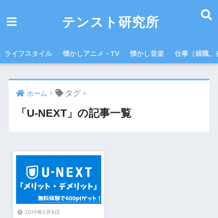
テンスト研究所
ライフスタイル
懐かしアニメ・TV
懐かし音楽
仕事（就職、
タグ
ホーム
「U-NEXT」の記事一覧
2019年5月8日