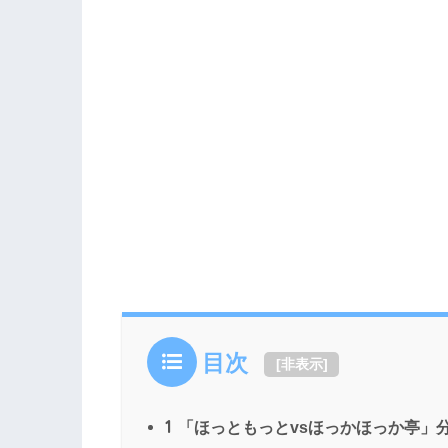
目次
[
非表示
]
1
「ほっともっとvsほっかほっか亭」