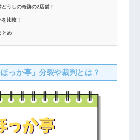
どうしの奇跡の2店舗！
いを比較！
まとめ
かほっか亭」分裂や裁判とは？