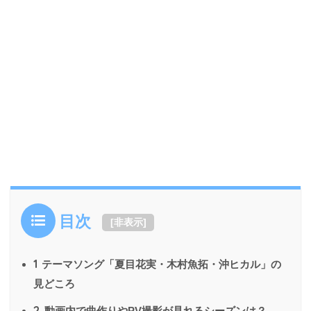
目次
[
非表示
]
1
テーマソング「夏目花実・木村魚拓・沖ヒカル」の
見どころ
2
動画内で曲作りやPV撮影が見れるシーズンは？