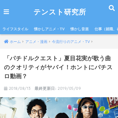
テンスト研究所
ライフスタイル
懐かしアニメ・TV
懐かし音楽
仕事（就職、
ホーム
アニメ・漫画
今流行りのアニメ・TV
「パチドルクエスト」夏目花実が歌う曲
のクオリティがヤバイ！ホントにパチス
ロ動画？
2018/08/13
2019/05/09